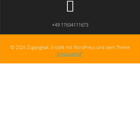
+49 17634111673
© 2026 Zugang4all. Erstellt mit WordPress und dem Theme
EmpowerWP
.